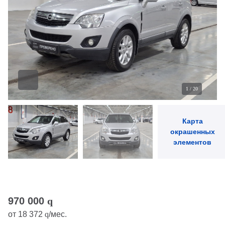
1
/
20
Карта
окрашенных
элементов
970 000
q
от
18 372
q
/мес.