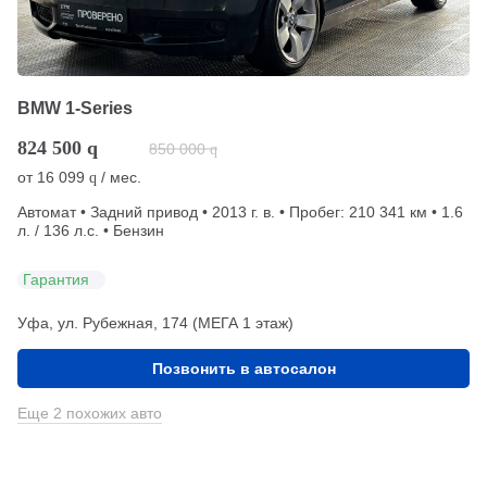
BMW 1-Series
824 500
q
850 000
q
от
16 099
/ мес.
q
Автомат • Задний привод • 2013 г. в. • Пробег: 210 341 км • 1.6
л. / 136 л.с. • Бензин
Гарантия
Уфа, ул. Рубежная, 174 (МЕГА 1 этаж)
Позвонить в автосалон
Еще 2 похожих авто