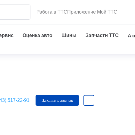
Работа в ТТС
Приложение Мой ТТС
сервис
Оценка авто
Шины
Запчасти ТТС
Ак
43) 517-22-91
Заказать звонок