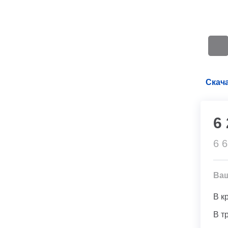
Скача
6
6 
Ва
В к
В т