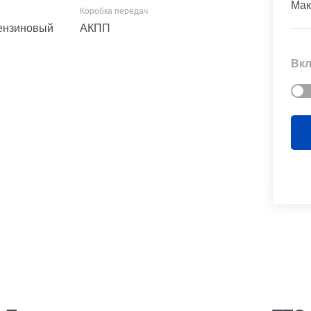
Мак
 Бензиновый
АКПП
Вкл