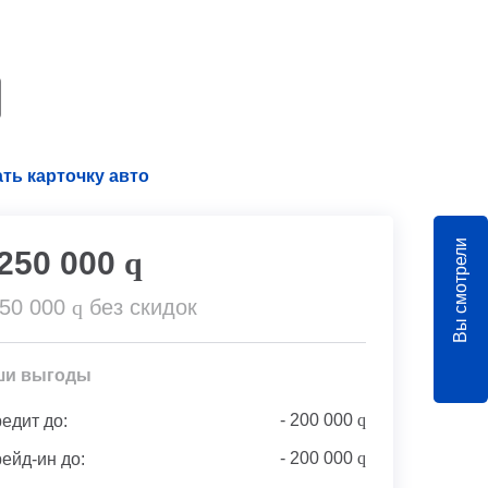
ть карточку авто
Вы смотрели
 250 000
q
650 000
q
без скидок
ши выгоды
-
200 000
q
редит до:
-
200 000
q
рейд-ин до: