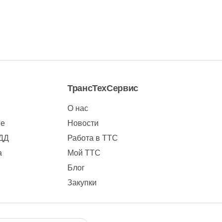
ТрансТехСервис
О нас
ие
Новости
БДД
Работа в ТТС
а
Мой ТТС
Блог
Закупки