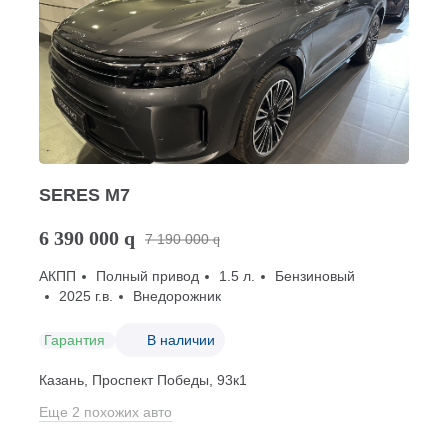
SERES M7
6 390 000
q
7 190 000
q
АКПП
Полный привод
1.5 л.
Бензиновый
2025 г.в.
Внедорожник
Гарантия
В наличии
Казань, Проспект Победы, 93к1
Еще 2 похожих авто