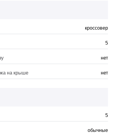
кроссовер
5
зу
нет
ажа на крыше
нет
5
обычные