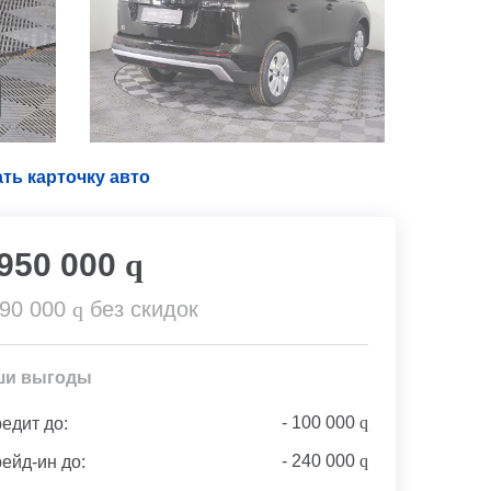
ть карточку авто
 950 000
q
290 000
q
без скидок
ши выгоды
-
100 000
q
редит до:
-
240 000
q
рейд-ин до: