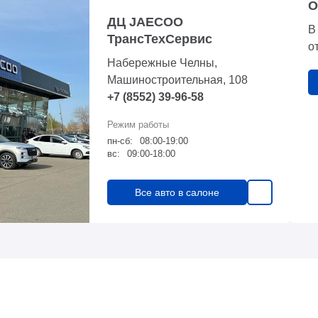
О
ДЦ JAECOO
В
ТрансТехСервис
о
Набережные Челны,
Машиностроительная, 108
+7 (8552) 39-96-58
пн-сб:
08:00-19:00
вс:
09:00-18:00
Все авто в салоне