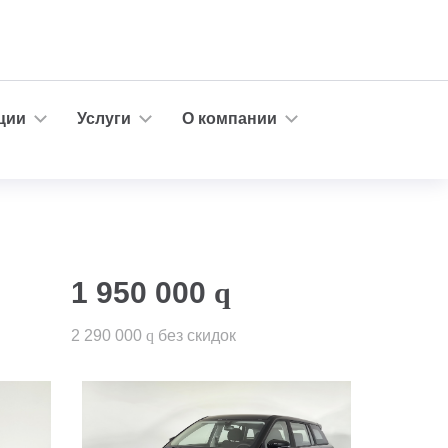
ции
Услуги
О компании
1 950 000
q
2 290 000
q
без скидок