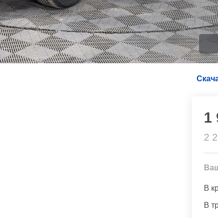
Скача
1
2 
Ва
В к
В т