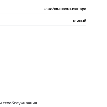
кожа/замша/алькантара
темный
ы техобслуживания