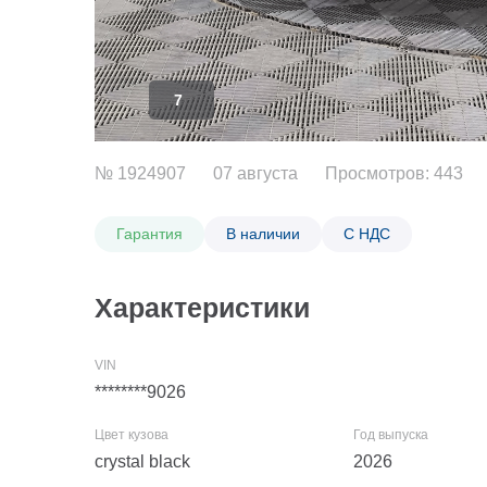
7
№ 1924907
07 августа
Просмотров: 443
Гарантия
В наличии
С НДС
Характеристики
********9026
crystal black
2026