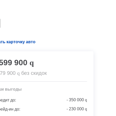
ть карточку авто
 599 900
q
179 900
q
без скидок
ши выгоды
-
350 000
q
редит до:
-
230 000
q
рейд-ин до: