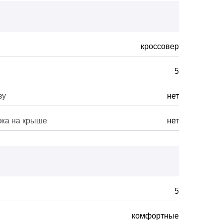
кроссовер
5
зу
нет
ажа на крыше
нет
5
комфортные