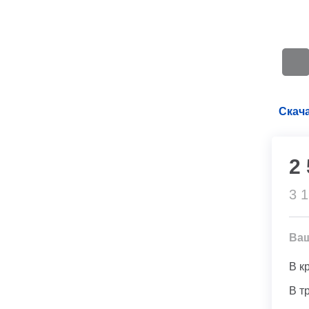
Скача
2
3 
Ва
В к
В т