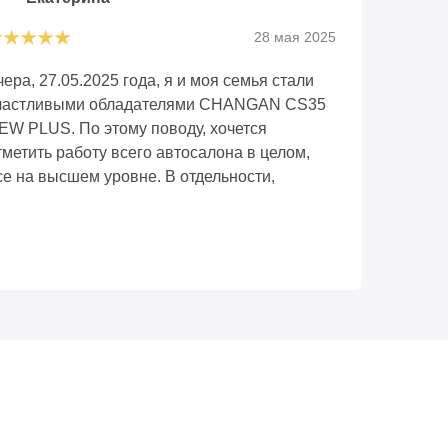
28 мая 2025
чера, 27.05.2025 года, я и моя семья стали
частливыми обладателями CHANGAN CS35
EW PLUS. По этому поводу, хочется
тметить работу всего автосалона в целом,
се на высшем уровне. В отдельности,
громное спасибо нашему менеджеру
афину Гаделю. Просто профессионал своего
ела, без всякой воды, чётко, грамотно,
нтересно рассказал об автомобиле, в
оторый мы сразу влюбились, после
родолжительный поисков. Очень спокойный,
еловечный, ответственный и
лиентоориентированный парень. СПАСИБО
ак же хочу отметить его коллег которые
частвовали в оформлении. И отдельное
пасибо Дарье, руководителю автосалона, за