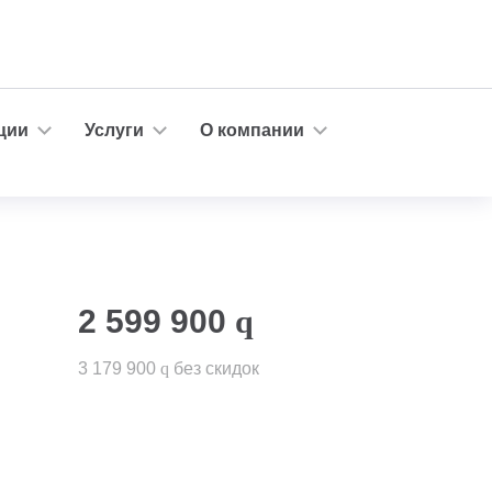
ции
Услуги
О компании
2 599 900
q
3 179 900
q
без скидок