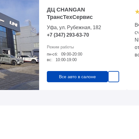
ДЦ CHANGAN
ТрансТехСервис
В
Уфа, ул. Рубежная, 182
с
+7 (347) 293-63-70
N
о
пн-сб:
09:00-20:00
в
вс:
10:00-19:00
о
С
Все авто в салоне
д
и
к
п
ч
к
т
у
с