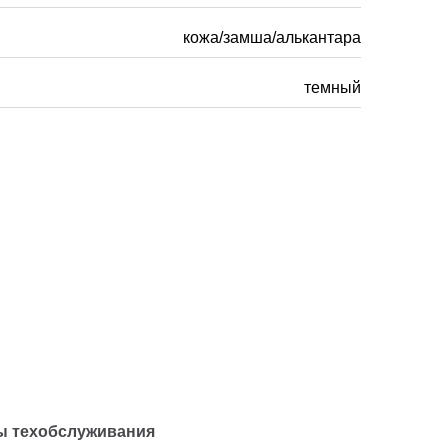
кожа/замша/алькантара
темный
ы техобслуживания