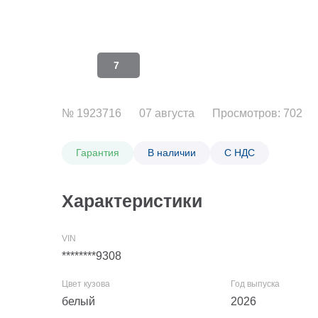
7
№ 1923716
07 августа
Просмотров: 702
Гарантия
В наличии
С НДС
Характеристики
********9308
белый
2026