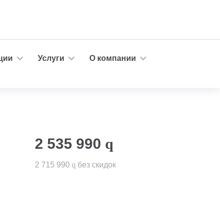
ции
Услуги
О компании
2 535 990
q
2 715 990
q
без скидок