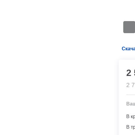
Скача
2
2 
Ва
В к
В т