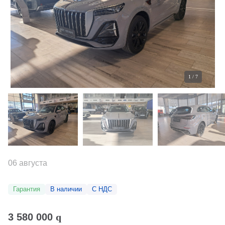
1
/
7
06 августа
Гарантия
В наличии
С НДС
3 580 000
q