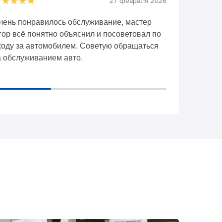
27 февраля 2026
чень понравилось обслуживание, мастер
Отлично пр
гор всё понятно объяснил и посоветовал по
провёл тес
ходу за автомобилем. Советую обращаться
оформлению
а обслуживанием авто.
трейд-ина,