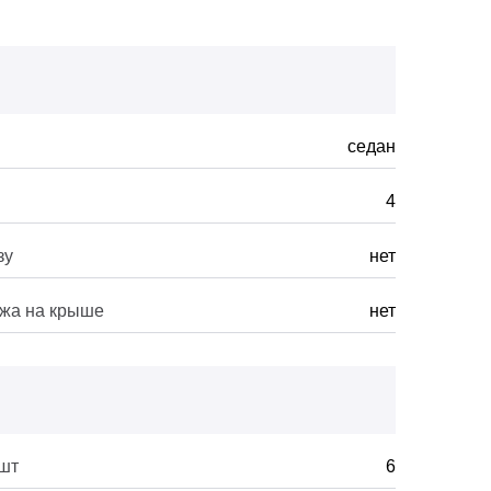
седан
4
зу
нет
ажа на крыше
нет
 шт
6