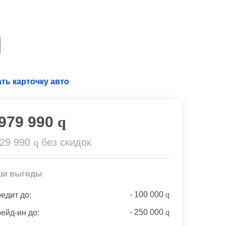
ть карточку авто
 979 990
q
329 990
q
без скидок
ши выгоды
-
100 000
q
редит до:
-
250 000
q
рейд-ин до: