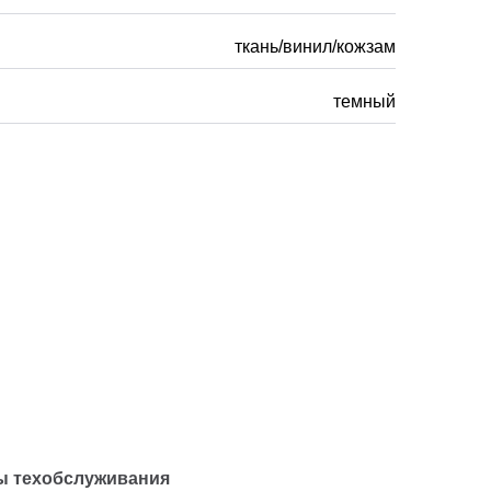
ткань/винил/кожзам
темный
ы техобслуживания