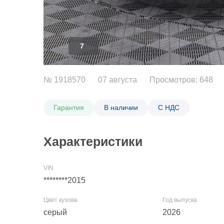
7
№ 1918570
07 августа
Просмотров: 648
Гарантия
В наличии
С НДС
Характеристики
********2015
серый
2026