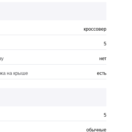
кроссовер
5
зу
нет
ажа на крыше
есть
5
обычные