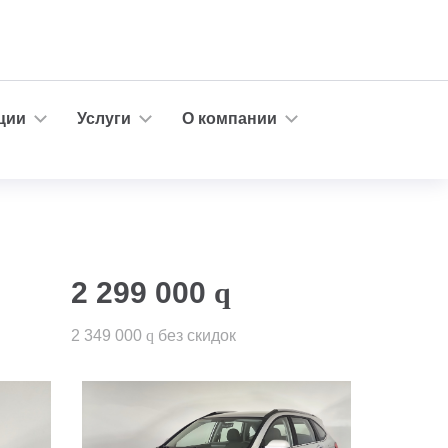
ции
Услуги
О компании
2 299 000
q
2 349 000
q
без скидок