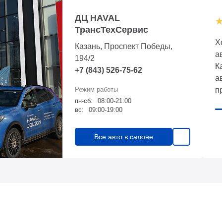
ДЦ HAVAL
ТрансТехСервис
Х
Казань, Проспект Победы,
а
194/2
К
+7 (843) 526-75-62
а
п
пн-сб:
08:00-21:00
м
вс:
09:00-19:00
н
в
Все авто в салоне
н
п
п
и
б
с
О
о