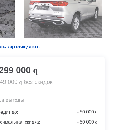
ть карточку авто
 299 000
q
349 000
q
без скидок
ши выгоды
-
50 000
q
редит до:
симальная скидка:
-
50 000
q