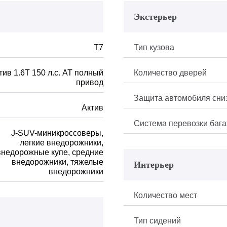
Экстерьер
T7
Тип кузова
тив 1.6Т 150 л.с. АТ полный
Количество дверей
привод
Защита автомобиля сни
Актив
Система перевозки баг
J-SUV-миникроссоверы,
легкие внедорожники,
внедорожные купе, средние
внедорожники, тяжелые
Интерьер
внедорожники
Количество мест
Тип сидений