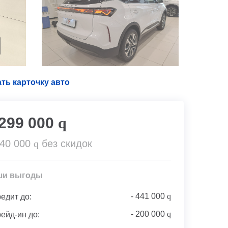
ть карточку авто
 299 000
q
940 000
q
без скидок
ши выгоды
-
441 000
q
редит до:
-
200 000
q
рейд-ин до: