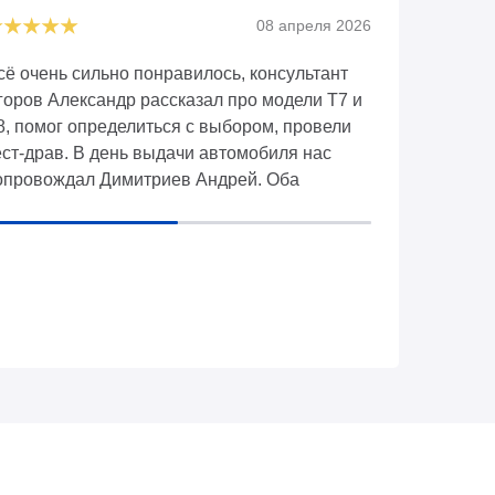
08 апреля 2026
сё очень сильно понравилось, консультант
Большое сп
горов Александр рассказал про модели Т7 и
работу с на
8, помог определиться с выбором, провели
объяснял и 
ест-драв. В день выдачи автомобиля нас
тоже спраш
опровождал Димитриев Андрей. Оба
удобно и нр
онсультанта молодцы, большое им спасибо!