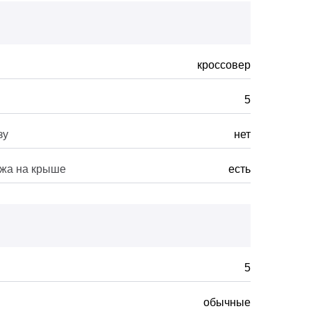
кроссовер
5
зу
нет
ажа на крыше
есть
5
обычные