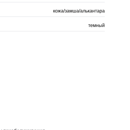
кожа/замша/алькантара
темный