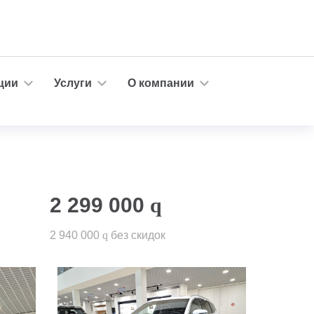
ции
Услуги
О компании
2 299 000
q
2 940 000
q
без скидок