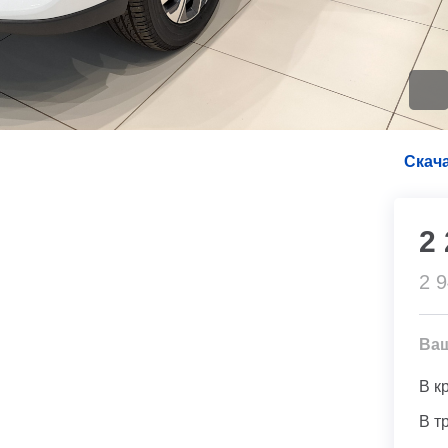
Скача
2
2 
Ва
В к
В т