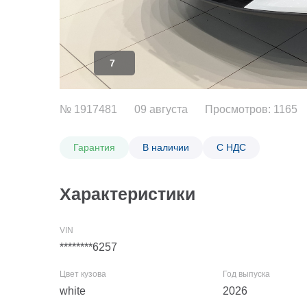
7
№ 1917481
09 августа
Просмотров: 1165
Гарантия
В наличии
С НДС
Характеристики
********6257
white
2026