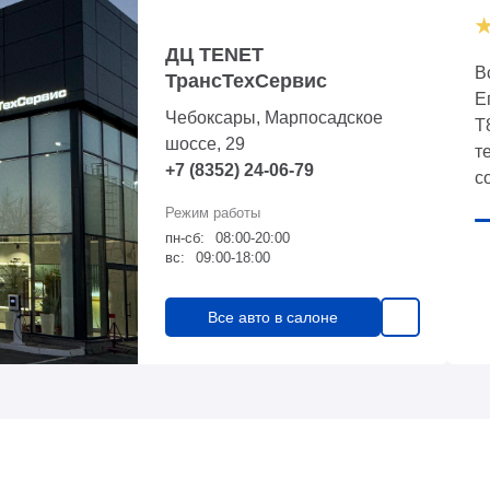
ДЦ TENET
В
ТрансТехСервис
Е
Чебоксары, Марпосадское
Т
шоссе, 29
т
+7 (8352) 24-06-79
с
к
пн-сб:
08:00-20:00
вс:
09:00-18:00
Все авто в салоне