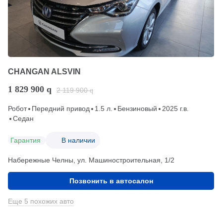
CHANGAN ALSVIN
1 829 900
q
2 119 900
q
Робот
Передний привод
1.5 л.
Бензиновый
2025 г.в.
Седан
Гарантия
В наличии
Набережные Челны, ул. Машиностроительная, 1/2
Позвонить в автосалон
Еще 5 похожих авто