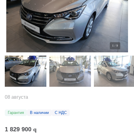
1
/
9
08 августа
Гарантия
В наличии
С НДС
1 829 900
q