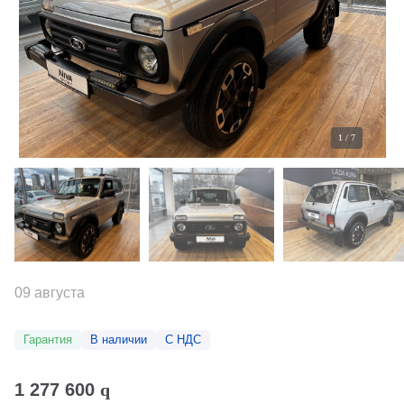
1
/
7
09 августа
Гарантия
В наличии
С НДС
1 277 600
q