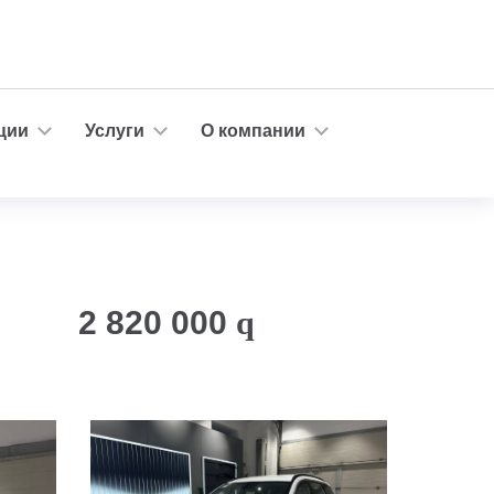
ции
Услуги
О компании
2 820 000
q