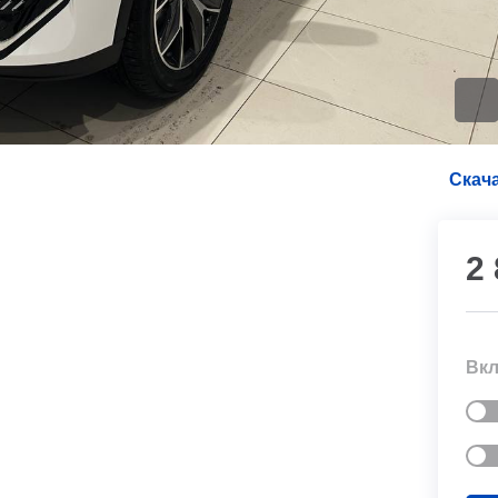
Скача
2
Вкл