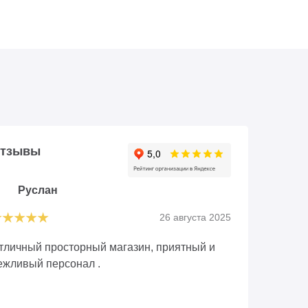
тзывы
Руслан
Иван 
26 августа 2025
тличный просторный магазин, приятный и
Отличный ц
ежливый персонал .
Консультан
ненавязчив
провели по