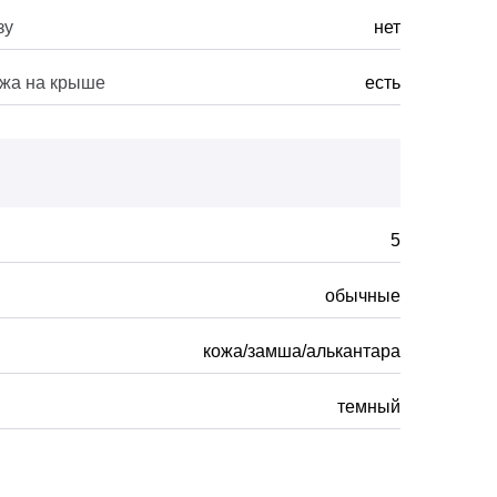
зу
нет
ажа на крыше
есть
5
обычные
кожа/замша/алькантара
темный