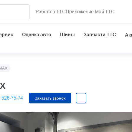
Работа в ТТС
Приложение Мой ТТС
сервис
Оценка авто
Шины
Запчасти ТТС
Ак
MAX
AX
) 526-75-74
Заказать звонок