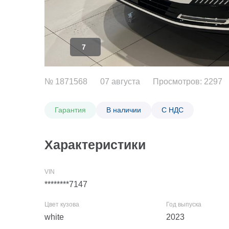
7
№ 1871568
07 августа
Просмотров: 2297
Гарантия
В наличии
С НДС
Характеристики
********7147
white
2023